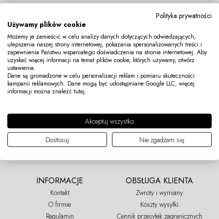
tylko ochroni Cię przed chłodem, ale też odda Twój
Polityka prywatności
unikatowy styl.
Używamy plików cookie
BĄDŹ NA BIEŻĄCO
Możemy je zamieścić w celu analizy danych dotyczących odwiedzających,
Swetry damskie – poczuj
ulepszenia naszej strony internetowej, pokazania spersonalizowanych treści i
5% ZNIŻKI
zapewnienia Państwu wspaniałego doświadczenia na stronie internetowej. Aby
się modna w codziennych
uzyskać więcej informacji na temat plików cookie, których używamy, otwórz
Nowości czekają na Ciebie!
ustawienia.
Dowiedz się więcej o rabatach i akcjach promocyjnych.
sytuacjach
Dane są gromadzone w celu personalizacji reklam i pomiaru skuteczności
Dołącz już dziś i otrzymaj 5% rabatu na start:
kampanii reklamowych. Dane mogą być udostępniane Google LLC, więcej
informacji można znaleźć
tutaj
.
Swetry są nieodłącznym elementem jesienno-zimowych
DOŁĄCZ
stylizacji, a ponieważ pogoda w tym okresie lubi
Akceptuj wszystko
zaskakiwać, dlatego dobrze, aby wybrany przez Ciebie
model był ciepły i miękki w dotyku. Wybór materiału jest
Dostosuj
Nie zgadzam się
tu kluczowy, ponieważ to on chroni Cię przed chłodem.
W Lemoniade doskonale zdajemy sobie z tego sprawę
– stawiamy więc na materiały, które zapewniają ciepło,
INFORMACJE
OBSŁUGA KLIENTA
gwarantują komfort noszenia, a przy tym przyjemnie
Kontakt
Zwroty i wymiany
otulają. Wełna, dzianina czy moher to tylko przykłady
O firmie
Koszty wysyłki
rozwiązań, po jakie sięgamy.
Regulamin
Cennik przesyłek zagranicznych
Poczuj to na własnej skórze, wybierz sweter z naszej