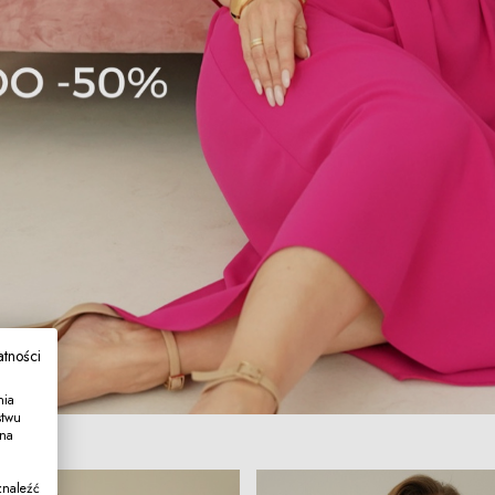
atności
nia
stwu
 na
znaleźć