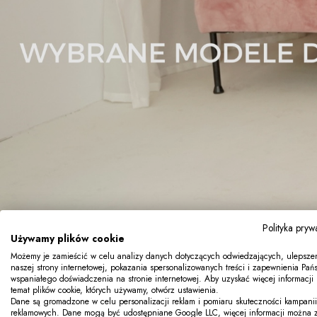
Polityka pryw
Używamy plików cookie
Możemy je zamieścić w celu analizy danych dotyczących odwiedzających, ulepsze
naszej strony internetowej, pokazania spersonalizowanych treści i zapewnienia Pań
wspaniałego doświadczenia na stronie internetowej. Aby uzyskać więcej informacji
temat plików cookie, których używamy, otwórz ustawienia.
Dane są gromadzone w celu personalizacji reklam i pomiaru skuteczności kampanii
reklamowych. Dane mogą być udostępniane Google LLC, więcej informacji można 