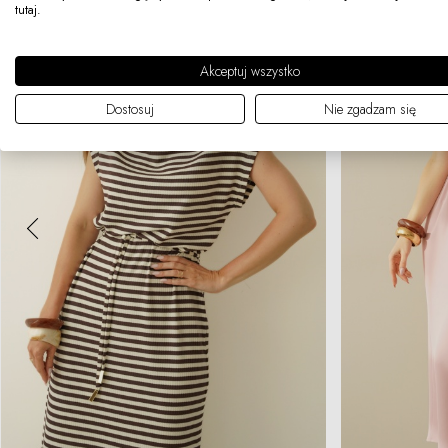
tutaj
.
Akceptuj wszystko
Dostosuj
Nie zgadzam się
359,90PLN