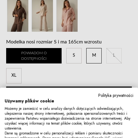
Modelka nosi rozmiar S i ma 165cm wzrostu
POWIADOM O
S
M
L
DOSTĘPNOŚCI
XL
DODAJ DO KOSZYKA
Polityka prywatności
Używamy plików cookie
Zamów i zapłać za 30 dni
Możemy je zamieścić w celu analizy danych dotyczących odwiedzających,
ulepszenia naszej strony internetowej, pokazania spersonalizowanych treści i
Ostatnia najniższa cena: 215,94PLN
zapewnienia Państwu wspaniałego doświadczenia na stronie internetowej. Aby
Cena początkowa: 359,90PLN
uzyskać więcej informacji na temat plików cookie, których używamy, otwórz
ustawienia.
TABELA
SKŁAD I
DOSTAWA, PŁATNOŚĆ I
Dane są gromadzone w celu personalizacji reklam i pomiaru skuteczności
OPIS
ROZMIARÓW
PIELĘGNACJA
BEZPIECZEŃSTWO