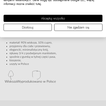
kampanii reklamowych. Dane mogą być udostępniane Google LLC, więcej
informacji można znaleźć
tutaj
.
ATELIER
to minimalistyczny, elegancki komplet składający się z wydłużonej
koszuli typu polo z rękawem ¾ oraz spodni na kant z kieszeniami.
Uszyty z naturalnej tkaniny (90% wiskoza, 10% cupro), łączy miękkość,
Akceptuj wszystko
oddychalność i subtelny, szlachetny połysk. Doskonale układa się na
sylwetce, zapewniając komfort i elegancki efekt wizualny.
Dostosuj
Nie zgadzam się
To ponadczasowy zestaw idealny do stylizacji biznesowych i codziennych w
duchu modern chic.
materiał: 90% wiskoza, 10% cupro,
przyjemny dla ciała i przewiewny,
elegancki, minimalistyczny krój,
rękawy 3/4 z podwijanym mankietem,
spodnie z gumką w tylnej części pasa,
kieszenie,
uszyty w Polsce
Wiskoza
Wyprodukowano w Polsce